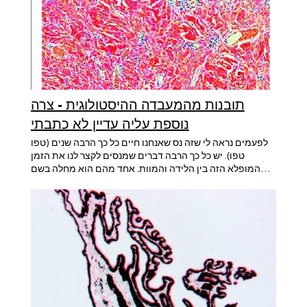
תובנות מהמעבדה ההיסטולוגית - צרה
נוספת עליה עדיין לא כתבתי
לפעמים נראה לי שזה נס שאנחנו חיים כל כך הרבה שנים (טפו
טפו). יש כל כך הרבה דברים שמנסים לקצר לנו את הזמן
המופלא הזה בין הלידה והמוות. אחד מהם הוא מחלה בשם
עמילואידוזיס, שהיא מסובכת כמו שמה. בשורה התחתונה, היא
גורמת לבעיות באיברים שונים ובמצבים שונים, מה שנקרא
מחלה רב-מערכתית. כדי להוסיף לסיבוך, זוהו ארבעה סוגים
שונים של המחלה, לחלקם רקע תורשתי. מה שמדהים במחלה
הזו הוא המקום ממנו היא מתחילה. המקור לכל סוגי
העמילואידוזיס הוא בפגם באופן ההתקפלות של חלבון מסוים
המיוצר ומופרש על ידי חלק מתאי הדם הלבנים שלנו. באופן
נורמלי, יש חלבונים המיוצרים בתאי הגוף וחלקם גם מופרשים
אל מחוץ לתאים, למשל לזרם הדם. באופן פשוט, תהליך יצירת
חלבון מתחיל במולקולה שנצמדת ל-DNA בגרעין התא